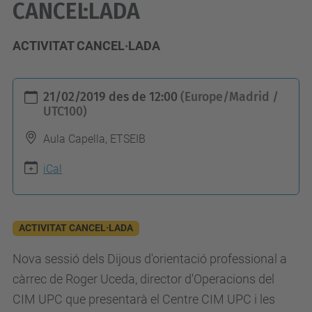
CANCEL·LADA
ACTIVITAT CANCEL·LADA
h
21/02/2019
des de
12:00
(Europe/Madrid /
t
UTC100)
t
Aula Capella, ETSEIB
p
s
iCal
:
/
/
ACTIVITAT CANCEL·LADA
e
Nova sessió dels Dijous d'orientació professional a
t
càrrec de Roger Uceda, director d'Operacions del
s
CIM UPC que presentarà el Centre CIM UPC i les
e