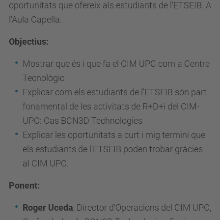
oportunitats que ofereix als estudiants de l'ETSEIB. A
i
l'Aula Capella.
b
.
Objectius:
u
Mostrar que és i que fa el CIM UPC com a Centre
p
Tecnològic
c
Explicar com els estudiants de l'ETSEIB són part
.
fonamental de les activitats de R+D+i del CIM-
e
UPC: Cas BCN3D Technologies
d
Explicar les oportunitats a curt i mig termini que
u
els estudiants de l'ETSEIB poden trobar gràcies
/
al CIM UPC.
c
a
Ponent:
/
Roger Uceda
, Director d'Operacions del CIM UPC,
e