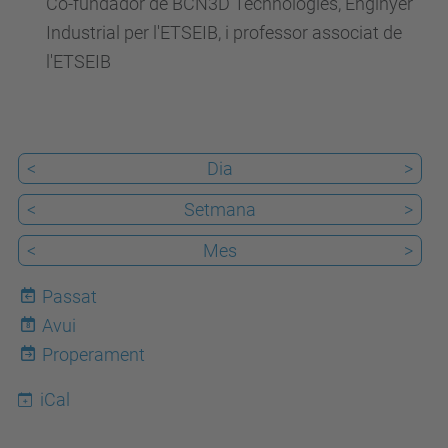
Co-fundador de BCN3D Technologies, Enginyer
s
Industrial per l'ETSEIB, i professor associat de
d
l'ETSEIB
e
v
e
n
<
Dia
>
i
<
Setmana
>
m
e
<
Mes
>
n
Passat
t
Avui
s
8
Properament
/
d
iCal
o
p