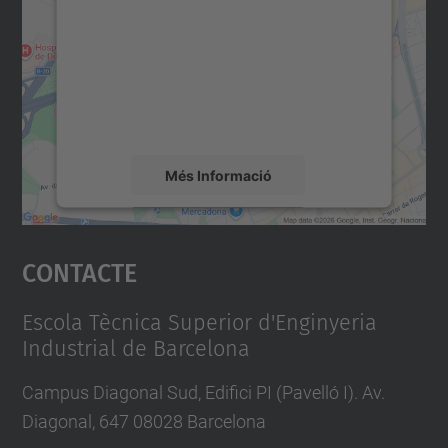
servei Google Maps!
Utilitzem un servei de tercers per incrustar
contingut del mapa que pugui recollir dades
sobre la vostra activitat. Reviseu-ne els
detalls i accepteu el servei per veure el
mapa.
Més Informació
Accepta
Contacte
powered by
Usercentrics Consent
Management Platform
Escola Tècnica Superior d'Enginyeria
Industrial de Barcelona
Campus Diagonal Sud, Edifici PI (Pavelló I). Av.
Diagonal, 647 08028 Barcelona