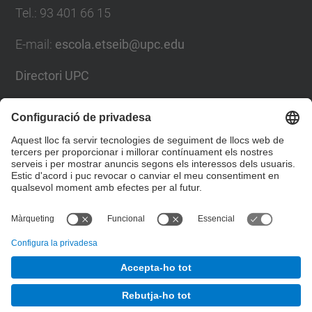
Tel.
:
93 401 66 15
E-mail
:
escola.etseib@upc.edu
Directori UPC
Formulari de contacte
Llista Xarxes Socials
© UPC
Escola Tècnica Superior d'Enginyeria Industrial de
Barcelona