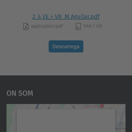
2_4 VE + VR_M Aguilar.pdf
application/pdf
944.1 KB
Descarrega
On Som
Necessitem el vostre
consentiment per carregar el