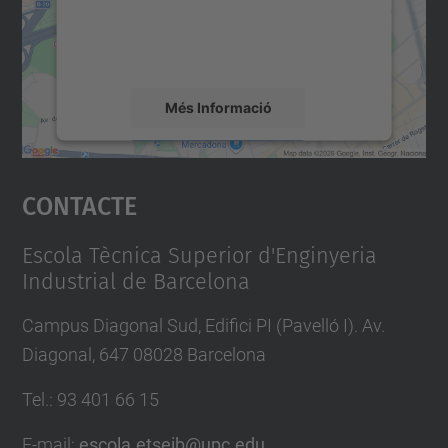
sobre la vostra activitat. Reviseu-ne els
detalls i accepteu el servei per veure el
mapa.
Més Informació
Accepta
Contacte
powered by
Usercentrics Consent
Management Platform
Escola Tècnica Superior d'Enginyeria
Industrial de Barcelona
Campus Diagonal Sud, Edifici PI (Pavelló I). Av.
Diagonal, 647 08028 Barcelona
Tel.
:
93 401 66 15
E-mail
:
escola.etseib@upc.edu