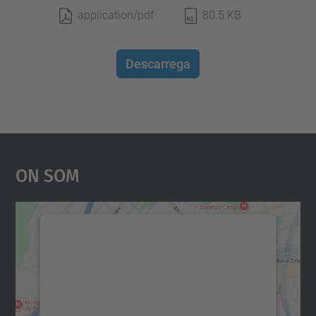
application/pdf
80.5 KB
Descarrega
On Som
Necessitem el vostre
consentiment per carregar el
servei Google Maps!
Utilitzem un servei de tercers per incrustar
contingut del mapa que pugui recollir dades