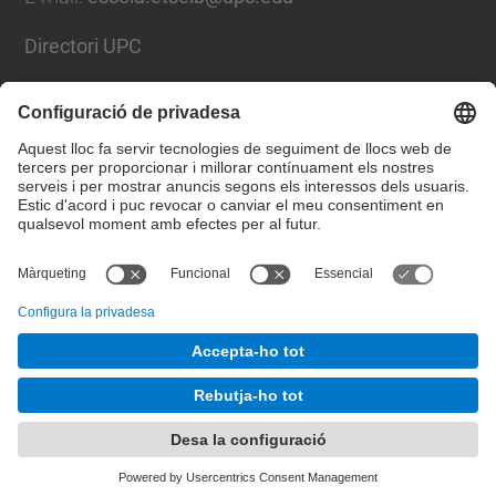
Directori UPC
Formulari de contacte
Llista Xarxes Socials
© UPC
Escola Tècnica Superior d'Enginyeria Industrial de
Barcelona
Desenvolupat amb
Mapa del lloc
Accessibilitat