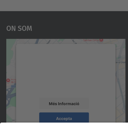
On Som
Necessitem el vostre consentiment
per carregar el servei Google Maps!
Utilitzem un servei de tercers per incrustar
contingut del mapa que pugui recollir dades
sobre la vostra activitat. Reviseu-ne els
detalls i accepteu el servei per veure el mapa.
Més Informació
Accepta