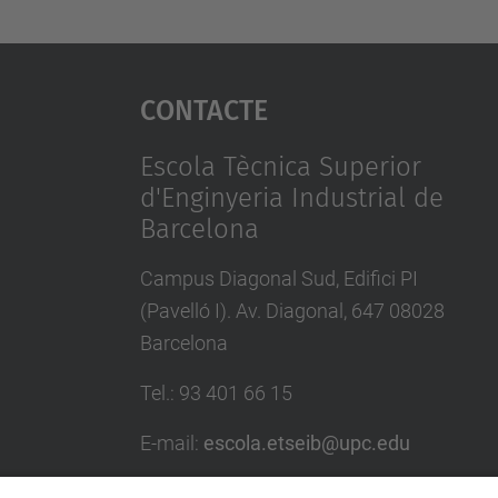
Contacte
Escola Tècnica Superior
d'Enginyeria Industrial de
Barcelona
Campus Diagonal Sud, Edifici PI
(Pavelló I). Av. Diagonal, 647 08028
Barcelona
Tel.
:
93 401 66 15
E-mail
:
escola.etseib@upc.edu
Directori UPC