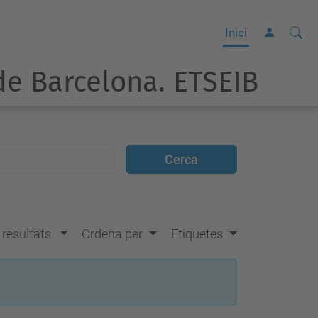
Cerca
C
Inici
e
e Barcelona. ETSEIB
r
c
a
a
v
a
n
ç
s resultats.
Ordena per
Etiquetes
a
d
a
…