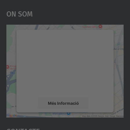
On Som
Necessitem el vostre
consentiment per carregar el
servei Google Maps!
Utilitzem un servei de tercers per incrustar
contingut del mapa que pugui recollir dades
sobre la vostra activitat. Reviseu-ne els
detalls i accepteu el servei per veure el
mapa.
Més Informació
Accepta
powered by
Usercentrics Consent