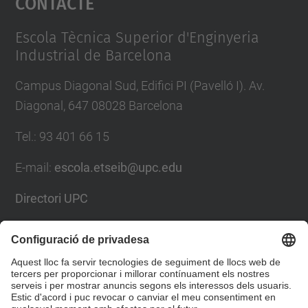
Contacte
Management Platform
Escola Tècnica Superior d'Enginyeria
Industrial de Barcelona
Campus Diagonal Sud, Edifici PI (Pavelló I). Av.
Diagonal, 647 08028 Barcelona
Tel.
:
93 401 66 15
E-mail
:
escola.etseib@upc.edu
Directori UPC
Formulari de contacte
Llista Xarxes Socials