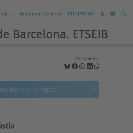
Cerca
C
ntat
Empresa i Recerca
PDI/PTGAS
e
e Barcelona. ETSEIB
r
c
a
a
Comparteix:
v
a
n
Retiment de comptes
ç
a
d
a
ústia
…