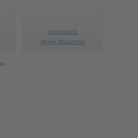
Acreditació
de les titulacions
laç
.