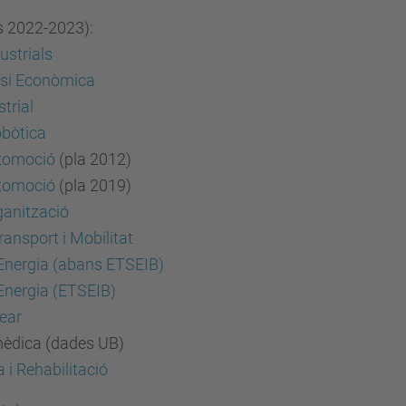
rs 2022-2023):
ustrials
lisi Econòmica
trial
obòtica
utomoció
(pla 2012)
utomoció
(pla 2019)
ganització
ransport i Mobilitat
l'Energia (abans ETSEIB)
'Energia (ETSEIB)
lear
omèdica (dades UB)
 i Rehabilitació