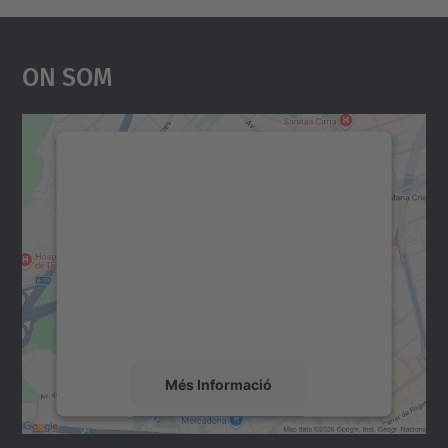
On Som
Necessitem el vostre
consentiment per carregar el
servei Google Maps!
Utilitzem un servei de tercers per incrustar
contingut del mapa que pugui recollir dades
sobre la vostra activitat. Reviseu-ne els
detalls i accepteu el servei per veure el
mapa.
Més Informació
Accepta