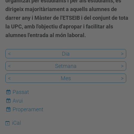
organitzat per estudiants i per als estudiants, es
dirigeix majoritàriament a aquells alumnes de
darrer any i Màster de l'ETSEIB i del conjunt de tota
la UPC, amb l'objectiu d'apropar i facilitar als
alumnes l'entrada al món laboral.
<
Dia
>
<
Setmana
>
<
Mes
>
Passat
Avui
8
Properament
iCal