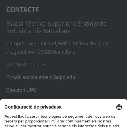
Contacte
powered by
Usercentrics Consent
Management Platform
Escola Tècnica Superior d'Enginyeria
Industrial de Barcelona
Campus Diagonal Sud, Edifici PI (Pavelló I). Av.
Diagonal, 647 08028 Barcelona
Tel.
:
93 401 66 15
E-mail
:
escola.etseib@upc.edu
Directori UPC
Formulari de contacte
Llista Xarxes Socials