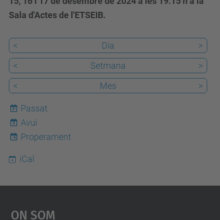
15, 16 i 17 de desembre de 2024 a les 19.15 h a la
Sala d'Actes de l'ETSEIB.
<
Dia
>
<
Setmana
>
<
Mes
>
Passat
Avui
8
Properament
iCal
On Som