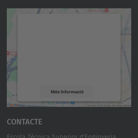
Necessitem el vostre
consentiment per carregar el
servei Google Maps!
Utilitzem un servei de tercers per incrustar
contingut del mapa que pugui recollir dades
sobre la vostra activitat. Reviseu-ne els
detalls i accepteu el servei per veure el
mapa.
Més Informació
Accepta
Contacte
powered by
Usercentrics Consent
Management Platform
Escola Tècnica Superior d'Enginyeria