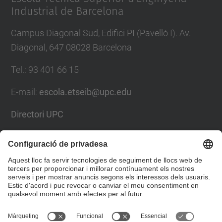
Industrial de Barcelona
Campus Diagonal Sud, Edifici PI (Pavelló I). Av.
Diagonal, 647 08028 Barcelona
Tel.
:
93 401 66 15
E-mail
:
escola.etseib@upc.edu
Directori UPC
Formulari de contacte
Llista Xarxes Socials