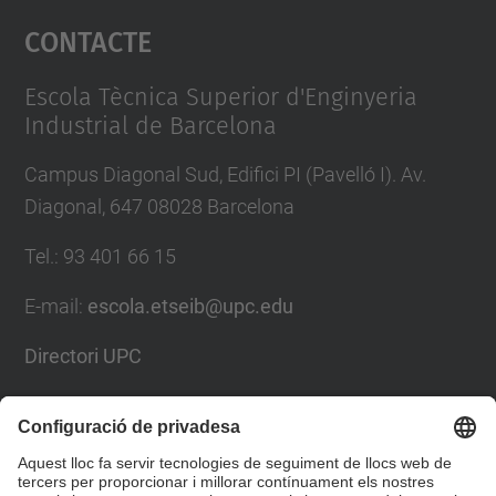
Contacte
powered by
Usercentrics Consent
Management Platform
Escola Tècnica Superior d'Enginyeria
Industrial de Barcelona
Campus Diagonal Sud, Edifici PI (Pavelló I). Av.
Diagonal, 647 08028 Barcelona
Tel.
:
93 401 66 15
E-mail
:
escola.etseib@upc.edu
Directori UPC
Formulari de contacte
Llista Xarxes Socials