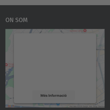
On Som
Necessitem el vostre
consentiment per carregar el
servei Google Maps!
Utilitzem un servei de tercers per incrustar
contingut del mapa que pugui recollir dades
sobre la vostra activitat. Reviseu-ne els
detalls i accepteu el servei per veure el
mapa.
Més Informació
Accepta