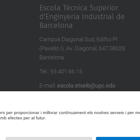
Escola Tècnica Superior
d'Enginyeria Industrial de
Barcelona
Campus Diagonal Sud, Edifici PI
(Pavelló I). Av. Diagonal, 647 08028
Barcelona
Tel.
:
93 401 66 15
E-mail
:
escola.etseib@upc.edu
Directori UPC
Formulari de contacte