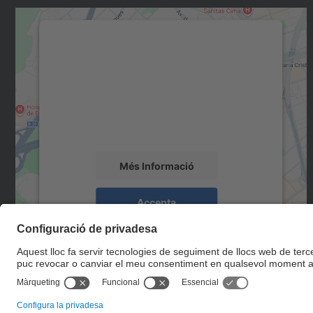
Necessitem el vostre consentiment
per carregar el servei Google Maps!
Utilitzem un servei de tercers per incrustar
contingut del mapa que pugui recollir dades
sobre la vostra activitat. Reviseu-ne els
detalls i accepteu el servei per veure el mapa.
Més Informació
Accepta
powered by
Usercentrics Consent
Management Platform