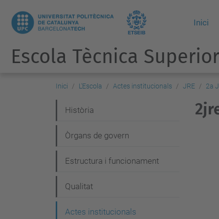
Inici
Escola Tècnica Superior
Inici
L'Escola
Actes institucionals
JRE
2a 
2jr
N
Història
a
Òrgans de govern
v
e
Estructura i funcionament
g
Qualitat
a
c
Actes institucionals