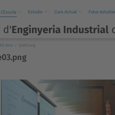
Estudis
Curs Actual
Futur estudia
L'Escola
 d'
Enginyeria Industrial
d
JRE docs
2jre03.png
e03.png