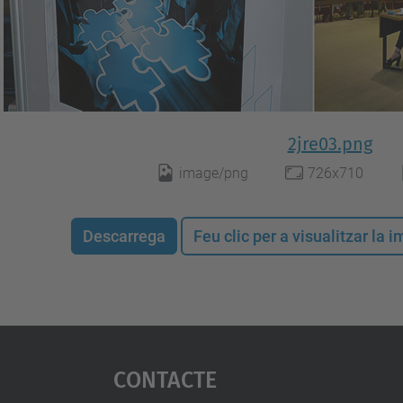
2jre03.png
image/png
726x710
Descarrega
Feu clic per a visualitzar la
Contacte