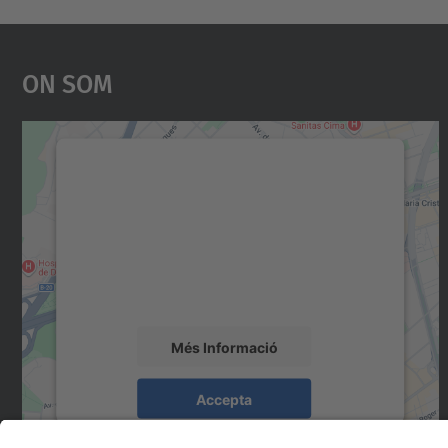
On Som
Necessitem el vostre consentiment
per carregar el servei Google Maps!
Utilitzem un servei de tercers per incrustar
contingut del mapa que pugui recollir dades
sobre la vostra activitat. Reviseu-ne els
detalls i accepteu el servei per veure el mapa.
Més Informació
Accepta
powered by
Usercentrics Consent