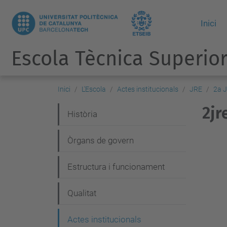
Inici
Escola Tècnica Superior
Inici
L'Escola
Actes institucionals
JRE
2a 
2jr
N
Història
a
Òrgans de govern
v
e
Estructura i funcionament
g
Qualitat
a
c
Actes institucionals