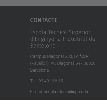
Contacte
Escola Tècnica Superior
d'Enginyeria Industrial de
Barcelona
Campus Diagonal Sud, Edifici PI
(Pavelló I). Av. Diagonal, 647 08028
Barcelona
Tel.
:
93 401 66 15
E-mail
:
escola.etseib@upc.edu
Directori UPC