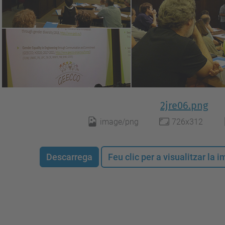
2jre06.png
image/png
726x312
Descarrega
Feu clic per a visualitzar la