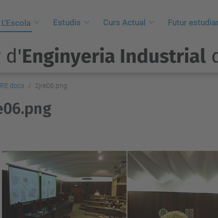
Estudis
Curs Actual
Futur estudia
L'Escola
 d'
Enginyeria Industrial
d
JRE docs
2jre06.png
e06.png