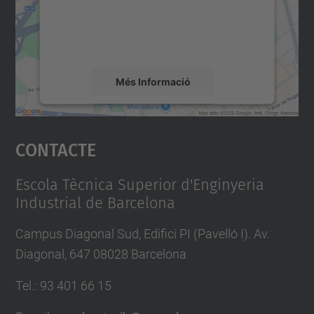
contingut del mapa que pugui recollir dades
sobre la vostra activitat. Reviseu-ne els
detalls i accepteu el servei per veure el
mapa.
Més Informació
Accepta
Contacte
powered by
Usercentrics Consent
Management Platform
Escola Tècnica Superior d'Enginyeria
Industrial de Barcelona
Campus Diagonal Sud, Edifici PI (Pavelló I). Av.
Diagonal, 647 08028 Barcelona
Tel.
:
93 401 66 15