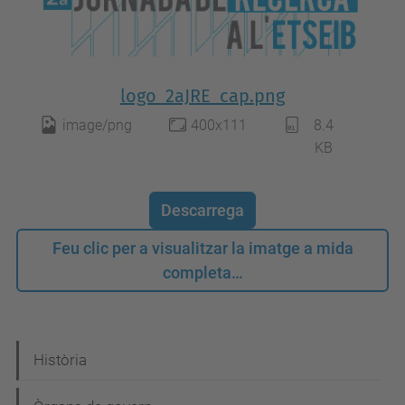
logo_2aJRE_cap.png
image/png
400x111
8.4
KB
Descarrega
Feu clic per a visualitzar la imatge a mida
completa…
N
Història
a