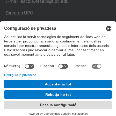
E-mail
:
escola.etseib@upc.edu
Directori UPC
Formulari de contacte
Llista Xarxes Socials
© UPC
Escola Tècnica Superior d'Enginyeria Industrial de
Barcelona
Desenvolupat amb
Mapa del lloc
Accessibilitat