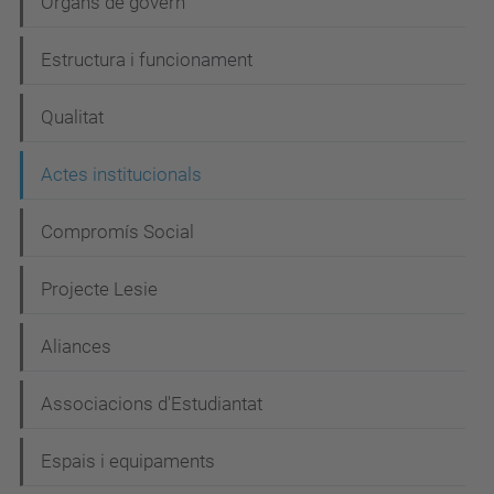
Òrgans de govern
v
e
Estructura i funcionament
g
Qualitat
a
c
Actes institucionals
i
Compromís Social
ó
Projecte Lesie
Aliances
Associacions d'Estudiantat
Espais i equipaments