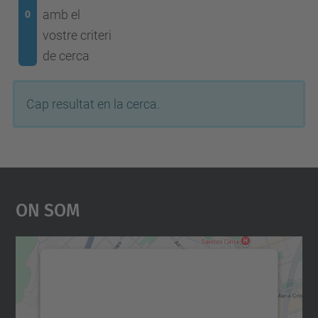
amb el
0
vostre criteri
de cerca
Cap resultat en la cerca.
On Som
Necessitem el vostre
consentiment per carregar el
servei Google Maps!