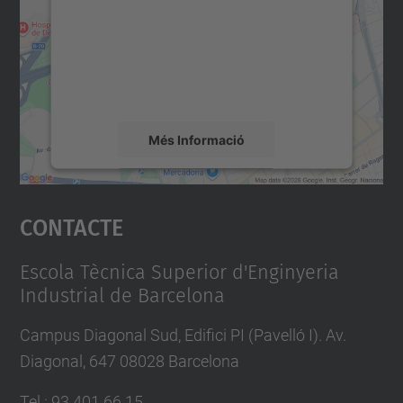
Utilitzem un servei de tercers per incrustar
contingut del mapa que pugui recollir dades
sobre la vostra activitat. Reviseu-ne els
detalls i accepteu el servei per veure el
mapa.
Més Informació
Accepta
Contacte
powered by
Usercentrics Consent
Management Platform
Escola Tècnica Superior d'Enginyeria
Industrial de Barcelona
Campus Diagonal Sud, Edifici PI (Pavelló I). Av.
Diagonal, 647 08028 Barcelona
Tel.
:
93 401 66 15