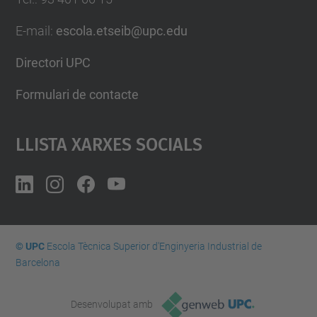
E-mail
:
escola.etseib@upc.edu
Directori UPC
Formulari de contacte
Llista Xarxes Socials
© UPC
Escola Tècnica Superior d'Enginyeria Industrial de
Barcelona
Desenvolupat amb