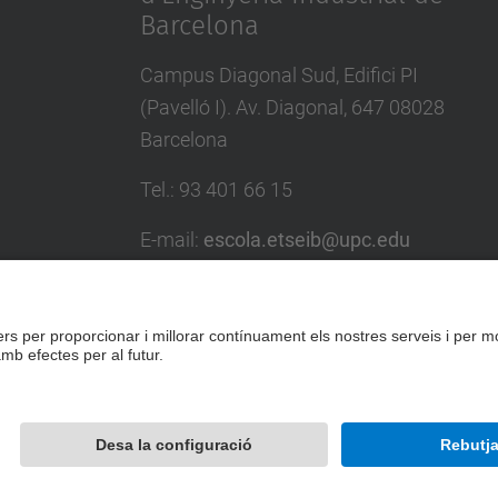
Barcelona
Campus Diagonal Sud, Edifici PI
(Pavelló I). Av. Diagonal, 647 08028
Barcelona
Tel.
:
93 401 66 15
E-mail
:
escola.etseib@upc.edu
Directori UPC
Formulari de contacte
Desenvolupat amb
Mapa del lloc