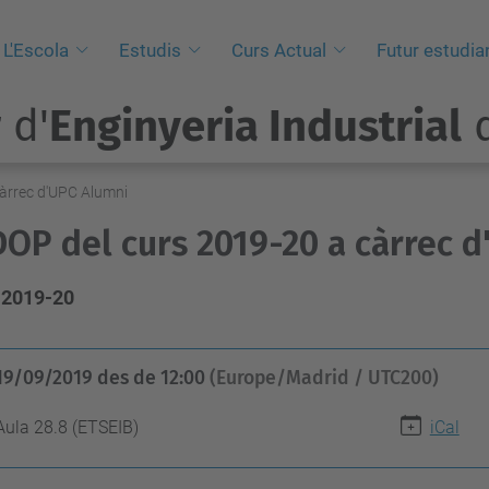
L'Escola
Estudis
Curs Actual
Futur estudia
 d'
Enginyeria Industrial
d
càrrec d'UPC Alumni
DOP del curs 2019-20 a càrrec 
2019-20
19/09/2019
des de
12:00
(Europe/Madrid / UTC200)
Aula 28.8 (ETSEIB)
iCal