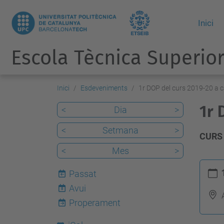
Inici
Escola Tècnica Superior
Inici
Esdeveniments
1r DOP del curs 2019-20 a 
1r 
<
Dia
>
<
Setmana
>
CURS 
<
Mes
>
h
Passat
t
Avui
8
t
Properament
p