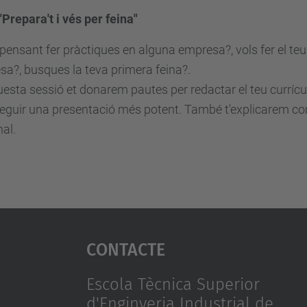
 "Prepara't i vés per feina"
pensant fer pràctiques en alguna empresa?, vols fer el teu 
a?, busques la teva primera feina?.
esta sessió et donarem pautes per redactar el teu currícu
guir una presentació més potent. També t'explicarem com
al.
Contacte
Escola Tècnica Superior
d'Enginyeria Industrial de