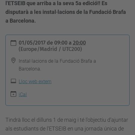
l'ETSEIB que arriba a la seva 5a edició!! Es
disputarà a les instal·lacions de la Fundació Brafa
a Barcelona.
h
01/05/2017
de
09:00
a
20:00
t
(Europe/Madrid / UTC200)
t
Instal·lacions de la Fundació Brafa a
p
Barcelona.
s
Lloc web extern
:
/
iCal
/
e
t
Tindrà lloc el dilluns 1 de maig i té l’objectiu d’ajuntar
s
als estudiants de l'ETSEIB en una jornada única de
e