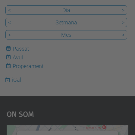
s
<
Dia
>
d
e
<
Setmana
>
v
<
Mes
>
e
n
Passat
i
Avui
8
m
Properament
e
iCal
n
t
s
/
On Som
5
e