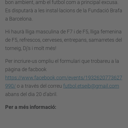
bon ambient, amb el futbol com a principal excusa.
i
Es disputarà a les instal·lacions de la Fundació Brafa
b
a Barcelona.
.
Hi haurà lliga masculina de F7 i de F5, lliga femenina
u
de F5, refrescos, cerveses, entrepans, samarretes del
p
torneig, Dj's i molt més!
c
.
Per incriure-us ompliu el formulari que trobareu a la
e
pàgina de facbook
d
https://www.facebook.com/events/1932620773627
u
990/
o a través del correu
futbol.etseib@gmail.com
/
abans del dia 20 d'abril.
c
Per a més informació:
a
/
e