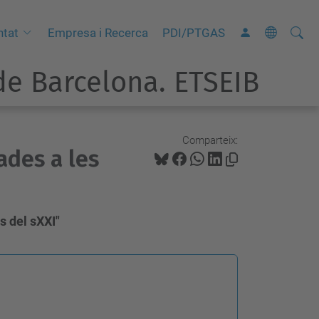
Cerca
C
ntat
Empresa i Recerca
PDI/PTGAS
e
e Barcelona. ETSEIB
r
c
a
a
Comparteix:
ades a les
v
a
n
ç
s del sXXI"
a
d
a
…