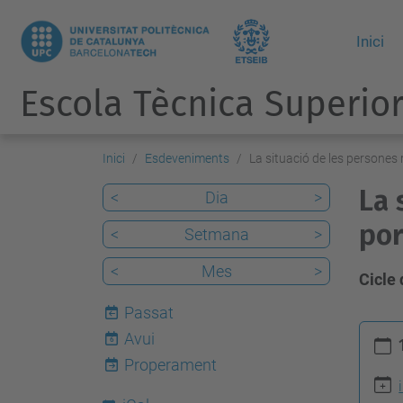
Inici
Escola Tècnica Superior
Inici
Esdeveniments
La situació de les persones 
La 
<
Dia
>
por
<
Setmana
>
<
Mes
>
Cicle
Passat
h
Avui
6
t
Properament
t