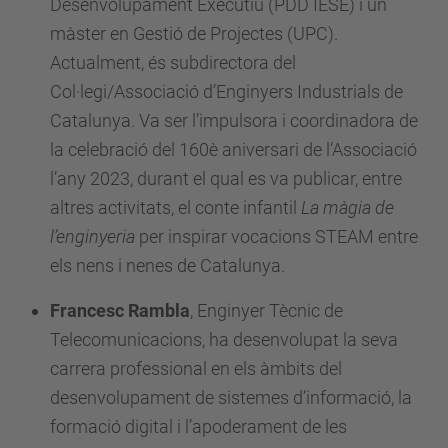
Desenvolupament Executiu (PDD IESE) i un
n
màster en Gestió de Projectes (UPC).
d
Actualment, és subdirectora del
t
Col·legi/Associació d’Enginyers Industrials de
a
Catalunya. Va ser l’impulsora i coordinadora de
b
la celebració del 160è aniversari de l’Associació
l
l’any 2023, durant el qual es va publicar, entre
e
altres activitats, el conte infantil
La màgia de
-
l’enginyeria
per inspirar vocacions STEAM entre
c
els nens i nenes de Catalunya.
h
a
Francesc Rambla
,
Enginyer Tècnic de
l
Telecomunicacions, ha desenvolupat la seva
l
carrera professional en els àmbits del
e
desenvolupament de sistemes d’informació, la
n
formació digital i l’apoderament de les