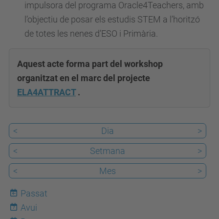
impulsora del programa Oracle4Teachers, amb
e
l’objectiu de posar els estudis STEM a l’horitzó
a
de totes les nenes d’ESO i Primària.
c
h
Aquest acte forma part del workshop
-
organitzat en el marc del projecte
a
ELA4ATTRACT
.
c
t
i
<
Dia
>
v
<
Setmana
>
i
t
<
Mes
>
i
Passat
e
Avui
s
7