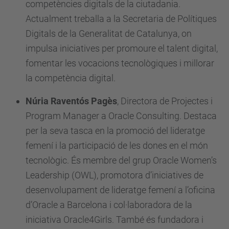
g
competències digitals de la ciutadania.
e
Actualment treballa a la Secretaria de Polítiques
s
Digitals de la Generalitat de Catalunya, on
-
impulsa iniciatives per promoure el talent digital,
o
fomentar les vocacions tecnològiques i millorar
f
la competència digital.
-
Núria Raventós Pagès
,
Directora de Projectes i
s
Program Manager a Oracle Consulting. Destaca
t
per la seva tasca en la promoció del lideratge
e
femení i la participació de les dones en el món
m
tecnològic. És membre del grup Oracle Women’s
-
Leadership (OWL), promotora d’iniciatives de
o
desenvolupament de lideratge femení a l’oficina
u
d’Oracle a Barcelona i col·laboradora de la
t
iniciativa Oracle4Girls. També és fundadora i
r