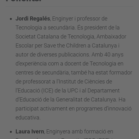
e
l
Jordi Regalés
,
Enginyer i professor de
a
Tecnologia a secundària. És president de la
4
Societat Catalana de Tecnologia, Ambaixador
a
Escolar per Save the Children a Catalunya i
t
autor de diverses publicacions. Amb 40 anys
t
d’experiència com a docent de Tecnologia en
r
centres de secundària, també ha estat formador
a
de professorat a l’Institut de Ciències de
c
l’Educació (ICE) de la UPC i al Departament
t
d’Educació de la Generalitat de Catalunya. Ha
-
participat activament en programes d’innovació
r
educativa.
o
Laura Ivern
,
E
nginyera amb formació en
u