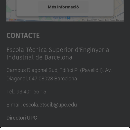
tindrà
Més Informació
lloc
Accepta
el
Contacte
23
powered by
Usercentrics Consent
Management Platform
de
gener
Escola Tècnica Superior d'Enginyeria
Industrial de Barcelona
de
2025,
Campus Diagonal Sud, Edifici PI (Pavelló I). Av.
de
Diagonal, 647 08028 Barcelona
9.30
a
Tel.
:
93 401 66 15
11.30
E-mail
:
escola.etseib@upc.edu
h,
a
Directori UPC
l'Aula