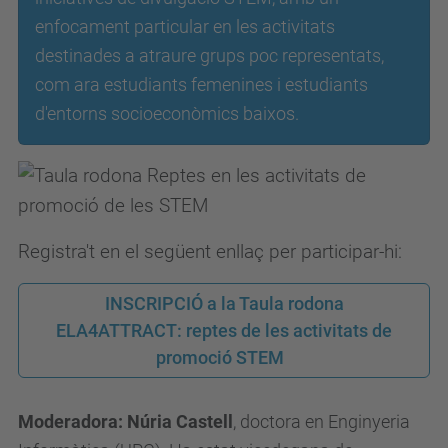
t
enfocament particular en les activitats
s
destinades a atraure grups poc representats,
e
com ara estudiants femenines i estudiants
i
d'entorns socioeconòmics baixos.
b
.
u
p
Registra't en el següent enllaç per participar-hi:
c
.
INSCRIPCIÓ a la Taula rodona
e
ELA4ATTRACT: reptes de les activitats de
d
promoció STEM
u
/
Moderadora: Núria Castell
, doctora en Enginyeria
c