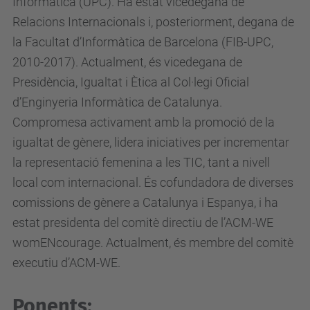
Informàtica (UPC). Ha estat vicedegana de
a
Relacions Internacionals i, posteriorment, degana de
/
la Facultat d’Informàtica de Barcelona (FIB-UPC,
e
2010-2017). Actualment, és vicedegana de
s
Presidència, Igualtat i Ètica al Col·legi Oficial
d
d’Enginyeria Informàtica de Catalunya.
e
Compromesa activament amb la promoció de la
v
igualtat de gènere, lidera iniciatives per incrementar
e
la representació femenina a les TIC, tant a nivell
n
local com internacional. És cofundadora de diverses
i
comissions de gènere a Catalunya i Espanya, i ha
m
estat presidenta del comitè directiu de l’ACM-WE
e
womENcourage. Actualment, és membre del comitè
n
executiu d’ACM-WE.
t
s
Ponents:
/