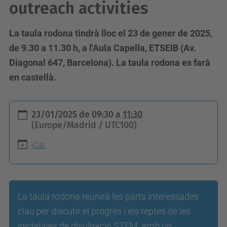
outreach activities
La taula rodona tindrà lloc el 23 de gener de 2025,
de 9.30 a 11.30 h, a l'Aula Capella, ETSEIB (Av.
Diagonal 647, Barcelona). La taula rodona es farà
en castellà.
h
23/01/2025
de
09:30
a
11:30
t
(Europe/Madrid / UTC100)
t
iCal
p
s
:
/
La taula rodona reunirà les parts interessades
/
clau per discutir el progrés i els reptes de les
e
iniciatives de divulgació STEM, amb un