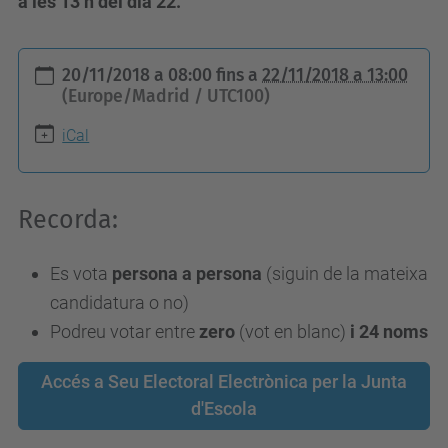
a les 13 h del dia 22.
h
20/11/2018 a 08:00
fins a
22/11/2018 a 13:00
t
(Europe/Madrid / UTC100)
t
iCal
p
s
:
Recorda:
/
/
Es vota
persona a persona
(siguin de la mateixa
e
candidatura o no)
t
Podreu votar entre
zero
(vot en blanc)
i 24 noms
s
e
Accés a Seu Electoral Electrònica per la Junta
d'Escola
i
b