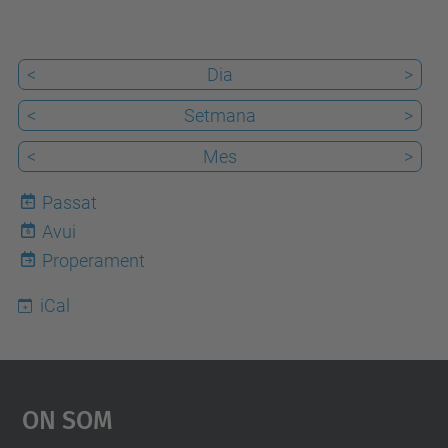
.
u
<
Dia
>
p
c
<
Setmana
>
.
<
Mes
>
e
d
Passat
u
Avui
6
/
Properament
c
iCal
a
/
e
s
On Som
d