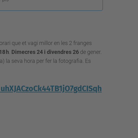
rari que et vagi millor en les 2 franges
18 h
.
Dimecres 24 i divendres 26
de gener.
) la seva hora per fer la fotografia. Es
1uhXJACzoCk44TB1jO7gdCISqh