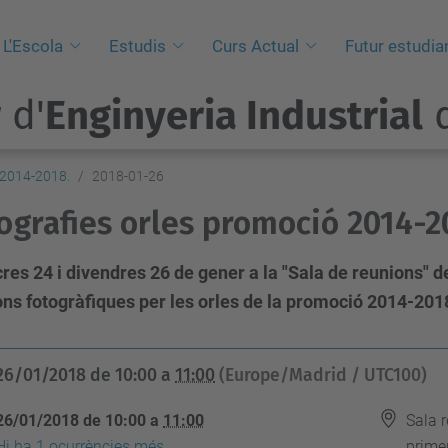
L'Escola
Estudis
Curs Actual
Futur estudia
 d'
Enginyeria Industrial
d
 2014-2018.
2018-01-26
ografies orles promoció 2014-2
es 24 i divendres 26 de gener a la "Sala de reunions" d
ons fotogràfiques per les orles de la promoció 2014-201
26/01/2018
de
10:00
a
11:00
(Europe/Madrid / UTC100)
26/01/2018
de
10:00
a
11:00
Sala 
Hi ha 1 ocurrències més.
primer