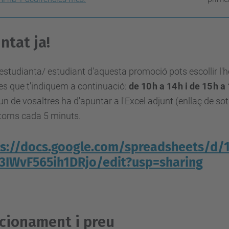
ntat ja!
 estudianta/ estudiant d'aquesta promoció pots escollir l'ho
es que t'indiquem a continuació:
de 10 h a 14 h i de 15 h a 
n de vosaltres ha d'apuntar a l'Excel adjunt (enllaç de sota
torns cada 5 minuts.
ps://docs.google.com/spreadsheets/d/
3IWvF565ih1DRjo/edit?usp=sharing
cionament i preu