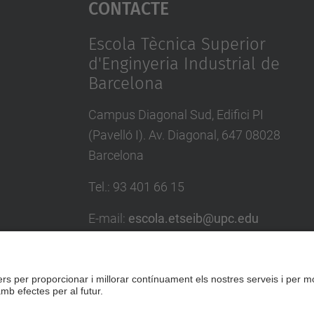
Contacte
Escola Tècnica Superior
d'Enginyeria Industrial de
Barcelona
Campus Diagonal Sud, Edifici PI
(Pavelló I). Av. Diagonal, 647 08028
Barcelona
Tel.
:
93 401 66 15
E-mail
:
escola.etseib@upc.edu
Directori UPC
Formulari de contacte