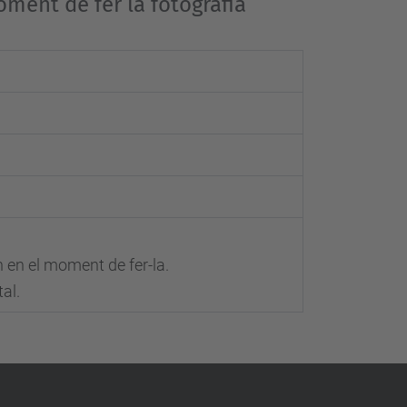
oment de fer la fotografia
n en el moment de fer-la.
tal.