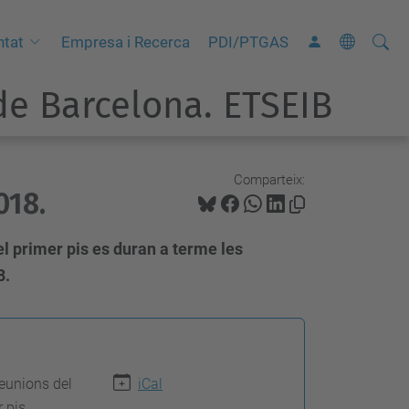
Cerca
C
ntat
Empresa i Recerca
PDI/PTGAS
e
e Barcelona. ETSEIB
r
c
a
a
Comparteix:
018.
v
a
el primer pis es duran a terme les
n
8.
ç
a
d
a
reunions del
iCal
…
 pis