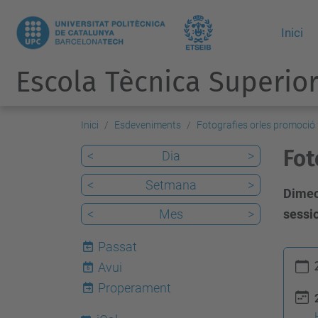
Inici
Escola Tècnica Superior
Inici
Esdeveniments
Fotografies orles promoció
Fot
<
Dia
>
<
Setmana
>
Dimecr
<
Mes
>
sessi
Passat
h
Avui
6
t
Properament
t