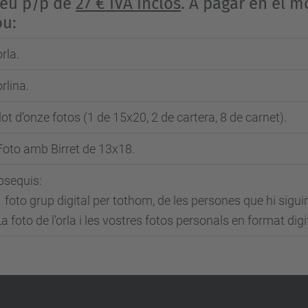
reu p/p de
27 € IVA inclòs
. A pagar en el m
ou:
orla.
orlina.
lot d’onze fotos (1 de 15x20, 2 de cartera, 8 de carnet).
Foto amb Birret de 13x18.
sequis:
1 foto grup digital per tothom, de les persones que hi sigui
La foto de l’orla i les vostres fotos personals en format digi