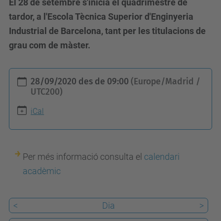
El 28 de setembre s'inicia el quadrimestre de
tardor, a l'Escola Tècnica Superior d'Enginyeria
Industrial de Barcelona, tant per les titulacions de
grau com de màster.
h
28/09/2020
des de
09:00
(Europe/Madrid /
t
UTC200)
t
iCal
p
s
:
Per més informació consulta el
calendari
/
acadèmic
/
e
t
<
Dia
>
s