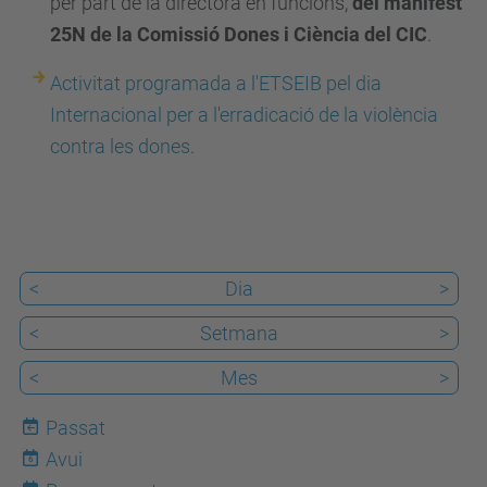
per part de la directora en funcions,
del manifest
s
25N de la Comissió Dones i Ciència del
CIC
.
e
Activitat programada a l'ETSEIB pel dia
i
Internacional per a l'erradicació de la violència
b
contra les dones
.
.
u
p
c
.
<
Dia
>
e
<
Setmana
>
d
u
<
Mes
>
/
Passat
c
Avui
6
a