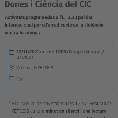
Dones i Ciència del CIC
Activitats programades a l’ETSEIB pel dia
Internacional per a l'erradicació de la violència
contra les dones
h
25/11/2021
des de
12:00
(Europe/Madrid /
t
UTC100)
t
Vestíbul de l'ETSEIB
p
s
iCal
:
/
/
El dijous 25 de novembre a les 12 h al vestíbul de
e
l'
ETSEIB
es farà
minut de silenci i una lectura
,
t