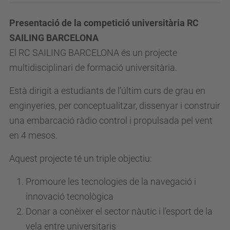
i
Presentació de la competició universitària RC
b
SAILING BARCELONA
.
El RC SAILING BARCELONA és un projecte
u
multidisciplinari de formació universitària.
p
c
Està dirigit a estudiants de l’últim curs de grau en
.
enginyeries, per conceptualitzar, dissenyar i construir
e
una embarcació ràdio control i propulsada pel vent
d
en 4 mesos.
u
Aquest projecte té un triple objectiu:
/
c
Promoure les tecnologies de la navegació i
a
innovació tecnològica
/
Donar a conèixer el sector nàutic i l’esport de la
e
vela entre universitaris