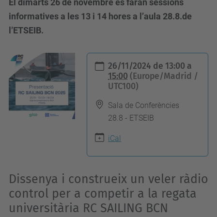
El dimarts 26 de novembre es faran sessions
informatives a les 13 i 14 hores a l’aula 28.8.de
l’ETSEIB.
h
26/11/2024
de
13:00
a
t
15:00
(Europe/Madrid /
UTC100)
t
p
Sala de Conferències
s
28.8 - ETSEIB
:
iCal
/
/
e
Dissenya i construeix un veler ràdio
t
control per a competir a la regata
s
universitària RC SAILING BCN
e