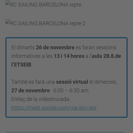
s
e
n
t
a
El dimarts
26 de novembre
es faran sessions
c
informatives a les
13 i 14 hores
a l’
aula 28.8.de
i
l’ETSEIB
.
o
-
També es farà una
sessió virtual
el d
imecres,
r
27 de novembre
· 6:00 – 6:30 am
c
Enllaç de la videotrucada:
-
https://meet.google.com/yia-iprv-atx
s
a
i