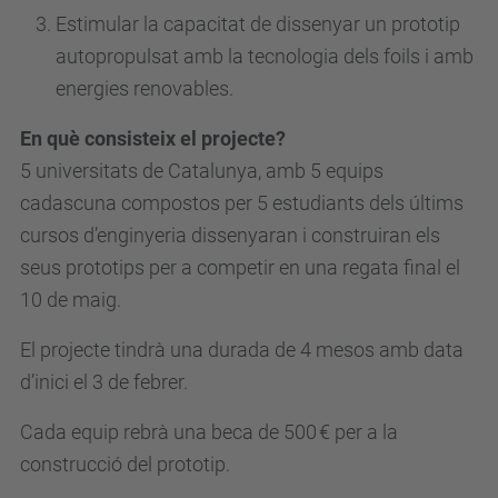
s
Estimular la capacitat de dissenyar un prototip
d
autopropulsat amb la tecnologia dels foils i amb
e
energies renovables.
v
En què consisteix el projecte?
e
5 universitats de Catalunya, amb 5 equips
n
cadascuna compostos per 5 estudiants dels últims
i
cursos d’enginyeria dissenyaran i construiran els
m
seus prototips per a competir en una regata final el
e
10 de maig.
n
t
El projecte tindrà una durada de 4 mesos amb data
s
d’inici el 3 de febrer.
/
p
Cada equip rebrà una beca de 500 € per a la
r
construcció del prototip.
e