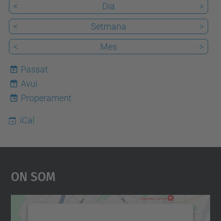
l
<
Dia
>
i
<
Setmana
>
n
<
Mes
>
g
-
Passat
b
Avui
7
c
Properament
n
iCal
-
2
0
2
On Som
5
-
a
Necessitem el vostre
-