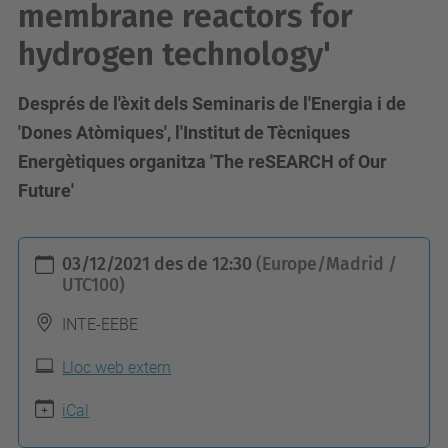
membrane reactors for
hydrogen technology'
Després de l'èxit dels Seminaris de l'Energia i de
'Dones Atòmiques', l'Institut de Tècniques
Energètiques organitza 'The reSEARCH of Our
Future'
h
03/12/2021
des de
12:30
(Europe/Madrid /
t
UTC100)
t
INTE-EEBE
p
s
Lloc web extern
:
iCal
/