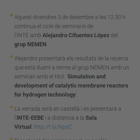
/
e
Aquest divendres 3 de desembre a les 12.30 h
t
continua el cicle de seminaris de
s
l'
INTE
amb
Alejandro
Cifuentes López
del
e
grup
NEMEN
.
i
b
Alejandro presentarà els resultats de la recerca
.
que està duent a terme al grup
NEMEN
amb un
u
seminari amb el títol:
'
Simulation and
p
development of catalytic membrane reactors
c
for hydrogen technology
'
.
.
La xerrada serà en castellà i es presentarà a
e
l'
INTE-EEBE
i a distància a la
Sala
d
Virtual
:
http://t.ly/NpyC
u
/