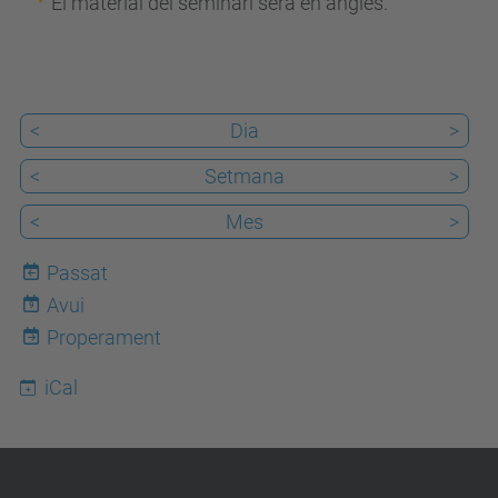
El material del seminari serà en anglès.
c
a
/
e
<
Dia
>
s
<
Setmana
>
d
e
<
Mes
>
v
Passat
e
Avui
9
n
Properament
i
m
iCal
e
n
t