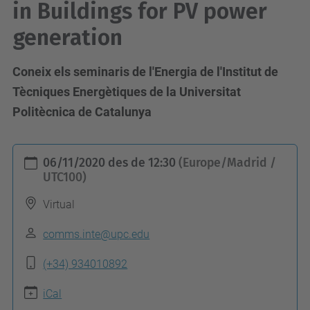
in Buildings for PV power
generation
Coneix els seminaris de l'Energia de l'Institut de
Tècniques Energètiques de la Universitat
Politècnica de Catalunya
h
06/11/2020
des de
12:30
(Europe/Madrid /
t
UTC100)
t
Virtual
p
s
comms.inte@upc.edu
:
(+34) 934010892
/
/
iCal