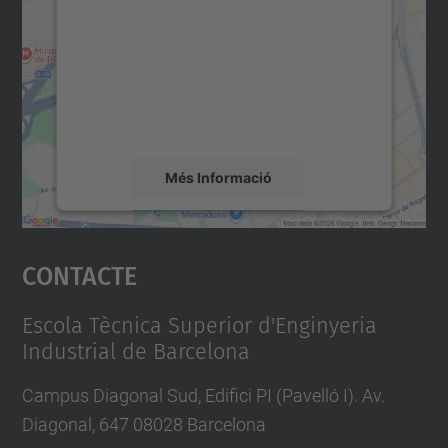
servei Google Maps!
/
s
Utilitzem un servei de tercers per incrustar
contingut del mapa que pugui recollir dades
e
sobre la vostra activitat. Reviseu-ne els
m
detalls i accepteu el servei per veure el
i
mapa.
n
Més Informació
a
r
Accepta
i
Contacte
powered by
Usercentrics Consent
s
Management Platform
-
Escola Tècnica Superior d'Enginyeria
i
Industrial de Barcelona
n
t
Campus Diagonal Sud, Edifici PI (Pavelló I). Av.
e
Diagonal, 647 08028 Barcelona
-