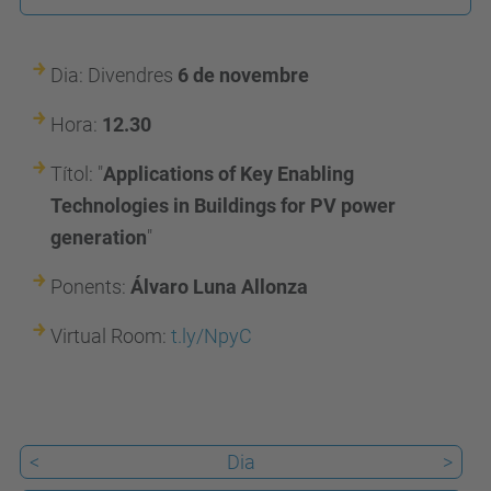
e
t
s
Dia: Divendres
6 de novembre
e
Hora:
12.30
i
b
Títol: "
Applications of Key Enabling
.
Technologies in Buildings for PV power
u
generation
"
p
Ponents:
Álvaro Luna Allonza
c
.
Virtual
Room
:
t
.
ly
/
NpyC
e
d
u
/
<
Dia
>
c