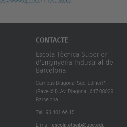
tps://www.upc.edu/innovacio/ca
Contacte
Escola Tècnica Superior
d'Enginyeria Industrial de
Barcelona
Campus Diagonal Sud, Edifici PI
(Pavelló I). Av. Diagonal, 647 08028
Barcelona
Tel.
:
93 401 66 15
E-mail
:
escola.etseib@upc.edu