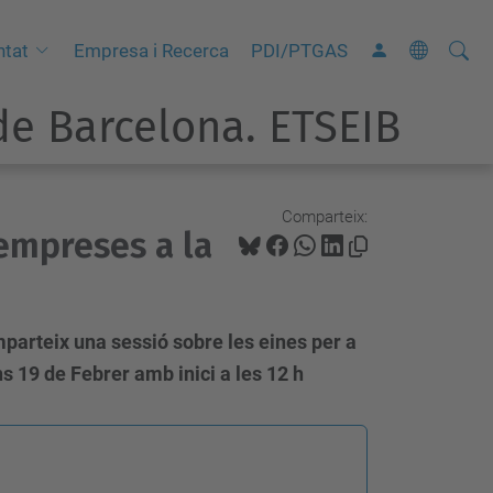
Cerca
C
ntat
Empresa i Recerca
PDI/PTGAS
e
e Barcelona. ETSEIB
r
c
a
a
Comparteix:
’empreses a la
v
a
n
ç
parteix una sessió sobre les eines per a
a
ns 19 de Febrer amb inici a les 12 h
d
a
…