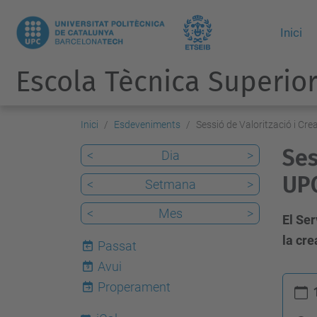
Inici
Escola Tècnica Superior
Inici
Esdeveniments
Sessió de Valorització i Cr
Ses
<
Dia
>
UP
<
Setmana
>
<
Mes
>
El Ser
la cre
Passat
Avui
9
h
Properament
t