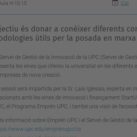
Aula H-10.15
iCal
jectiu és donar a conèixer diferents co
dologies útils per la posada en marxa 
 Servei de Gestió de la Innovació de la UPC (Servei de Ges
esenta les eines que ofereix la universitat en les diferent
empreses de nova creació.
 sessió serà impartida per la Sr. Laia Iglesias, experta en 
lacionats amb les eines de innovació i finançament StartUp’
C, el Programa Emprèn UPC, i també una visió de l’ecosis
s informació sobre Emprèn UPC i el Servei de Gestió de la
tps://www.upc.edu/emprenupc/ca