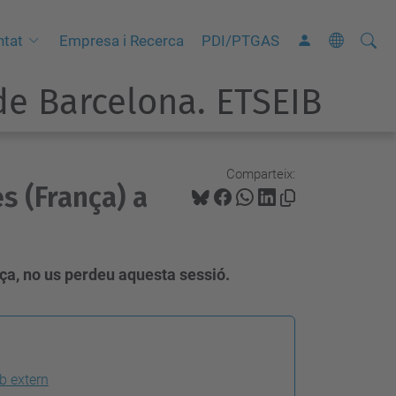
Cerca
C
ntat
Empresa i Recerca
PDI/PTGAS
e
e Barcelona. ETSEIB
r
c
a
a
Comparteix:
s (França) a
v
a
n
ç
nça, no us perdeu aquesta sessió.
a
d
a
…
b extern