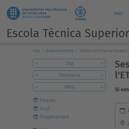
Inici
Escola Tècnica Superior
Inici
Esdeveniments
Sessió informativa Ecoles C
Ses
<
Dia
>
l'E
<
Setmana
>
<
Mes
>
Si est
Passat
h
Avui
9
t
Properament
t