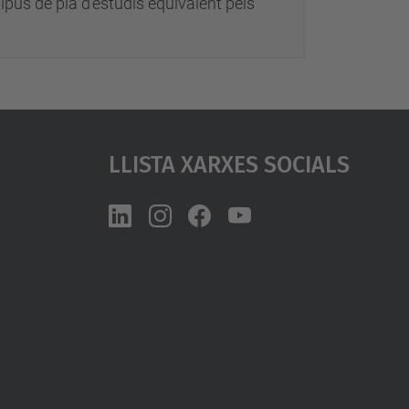
pus de pla d'estudis equivalent pels
Llista Xarxes Socials