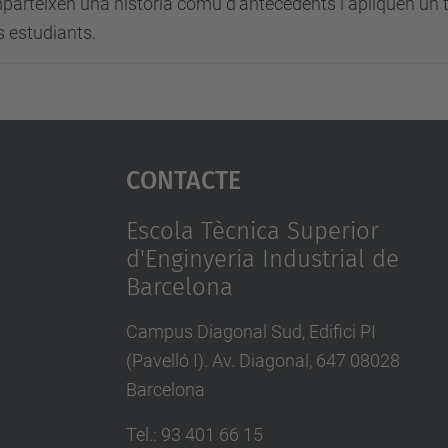
arteixen una història comú d'antecedents i apliquen un ti
 estudiants.
Contacte
Escola Tècnica Superior
d'Enginyeria Industrial de
Barcelona
Campus Diagonal Sud, Edifici PI
(Pavelló I). Av. Diagonal, 647 08028
Barcelona
Tel.
:
93 401 66 15