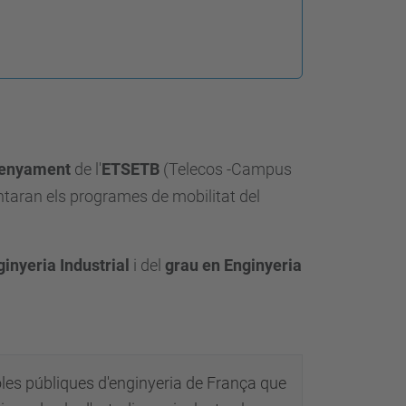
senyament
de l'
ETSETB
(Telecos -Campus
entaran els programes de mobilitat del
inyeria Industrial
i del
grau en Enginyeria
oles públiques d'enginyeria de França que