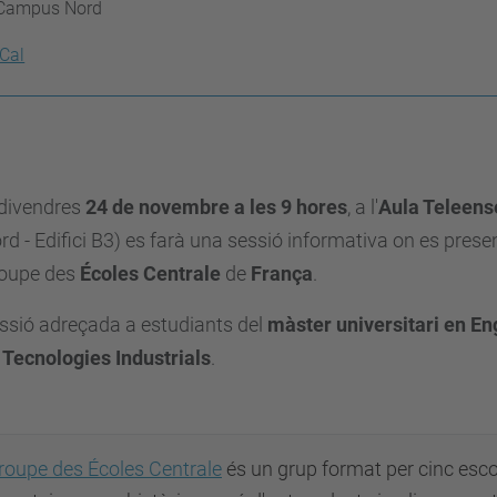
Campus Nord
iCal
 divendres
24 de novembre a les 9 hores
, a l'
Aula Teleen
rd - Edifici B3) es farà una sessió informativa on es pres
oupe des
Écoles Centrale
de
França
.
ssió adreçada a estudiants del
màster universitari en Eng
 Tecnologies Industrials
.
roupe des Écoles Centrale
és un grup format per cinc esc