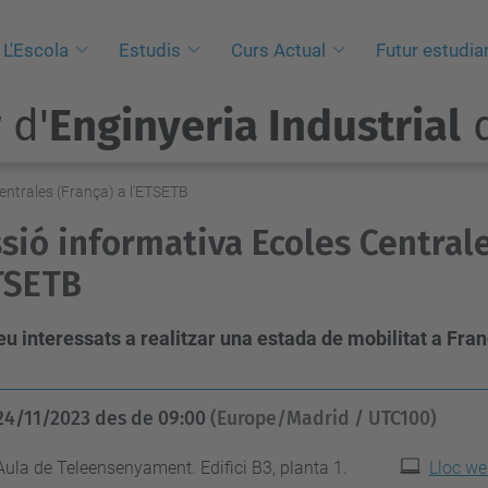
L'Escola
Estudis
Curs Actual
Futur estudia
 d'
Enginyeria Industrial
d
entrales (França) a l'ETSETB
sió informativa Ecoles Centrale
TSETB
eu interessats a realitzar una estada de mobilitat a Fra
24/11/2023
des de
09:00
(Europe/Madrid / UTC100)
Aula de Teleensenyament. Edifici B3, planta 1.
Lloc we