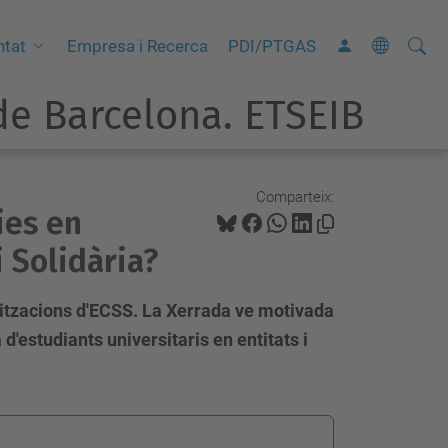
Cerca
C
ntat
Empresa i Recerca
PDI/PTGAS
e
e Barcelona. ETSEIB
r
c
a
a
Comparteix:
ies en
v
a
 Solidària?
n
ç
nitzacions d'ECSS. La Xerrada ve motivada
a
 d'estudiants universitaris en entitats i
d
a
…