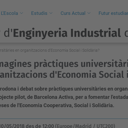
L'Escola
Estudis
Curs Actual
Futur estudia
 d'
Enginyeria Industrial
d
sitàries en organitzacions d'Economia Social i Solidària?
magines pràctiques universitàr
anitzacions d'Economia Social i
 rodona i debat sobre pràctiques universitàries en orga
ojecte pilot, de Barcelona Activa, per a fomentar l'estada
es de l'Economia Cooperativa, Social i Solidària.
10/05/2018
des de
12:00
(Europe/Madrid / UTC200)