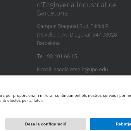
d'Enginyeria Industrial de
Barcelona
Campus Diagonal Sud, Edifici PI
(Pavelló I). Av. Diagonal, 647 08028
Barcelona
Tel.
:
93 401 66 15
E-mail
:
escola.etseib@upc.edu
Directori UPC
Formulari de contacte
Desenvolupat amb
Mapa del lloc