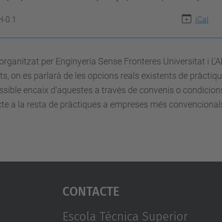
H-0.1
iCal
 organitzat per Enginyeria Sense Fronteres Universitat i 
s, on es parlarà de les opcions reals existents de pràctique
ssible encaix d'aquestes a través de convenis o condicio
te a la resta de pràctiques a empreses més convencionals 
Contacte
Escola Tècnica Superior