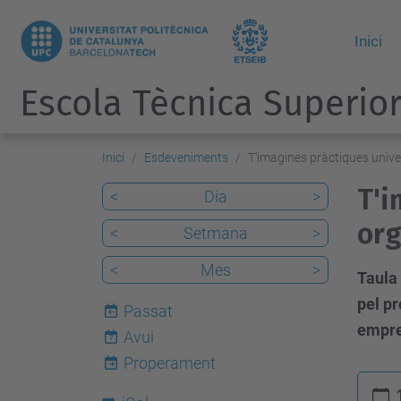
Inici
Escola Tècnica Superior
Inici
Esdeveniments
T'imagines pràctiques univer
T'i
<
Dia
>
org
<
Setmana
>
<
Mes
>
Taula
pel pr
Passat
empres
Avui
7
Properament
h