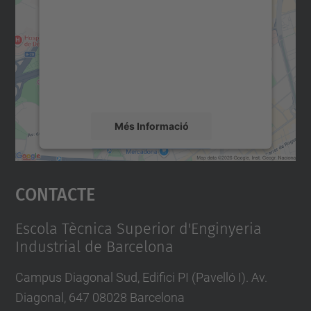
servei Google Maps!
Utilitzem un servei de tercers per incrustar
contingut del mapa que pugui recollir dades
sobre la vostra activitat. Reviseu-ne els
detalls i accepteu el servei per veure el
mapa.
Més Informació
Accepta
Contacte
powered by
Usercentrics Consent
Management Platform
Escola Tècnica Superior d'Enginyeria
Industrial de Barcelona
Campus Diagonal Sud, Edifici PI (Pavelló I). Av.
Diagonal, 647 08028 Barcelona