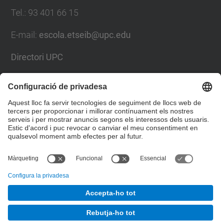
Tel.
:
93 401 66 15
E-mail
:
escola.etseib@upc.edu
Directori UPC
Formulari de contacte
Llista Xarxes Socials
© UPC
Escola Tècnica Superior d'Enginyeria Industrial de
Barcelona