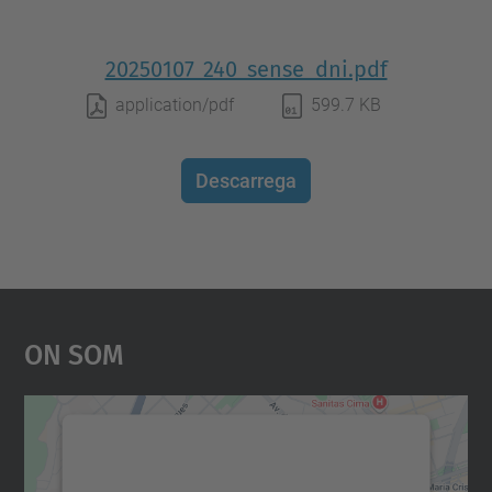
20250107_240_sense_dni.pdf
application/pdf
599.7 KB
Descarrega
On Som
Necessitem el vostre
consentiment per carregar el