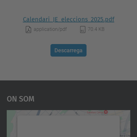
Calendari_JE_eleccions_2025.pdf
application/pdf
70.4 KB
Descarrega
On Som
Necessitem el vostre
consentiment per carregar el