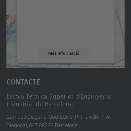
servei Google Maps!
Utilitzem un servei de tercers per incrustar
contingut del mapa que pugui recollir dades
sobre la vostra activitat. Reviseu-ne els
detalls i accepteu el servei per veure el
mapa.
Més Informació
Accepta
Contacte
powered by
Usercentrics Consent
Management Platform
Escola Tècnica Superior d'Enginyeria
Industrial de Barcelona
Campus Diagonal Sud, Edifici PI (Pavelló I). Av.
Diagonal, 647 08028 Barcelona