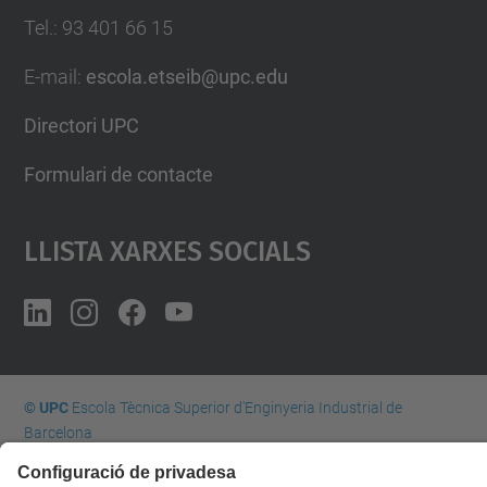
Tel.
:
93 401 66 15
E-mail
:
escola.etseib@upc.edu
Directori UPC
Formulari de contacte
Llista Xarxes Socials
© UPC
Escola Tècnica Superior d'Enginyeria Industrial de
Barcelona