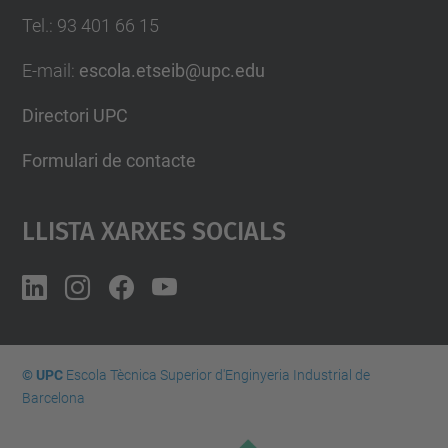
Tel.
:
93 401 66 15
E-mail
:
escola.etseib@upc.edu
Directori UPC
Formulari de contacte
Llista Xarxes Socials
© UPC
Escola Tècnica Superior d'Enginyeria Industrial de
Barcelona