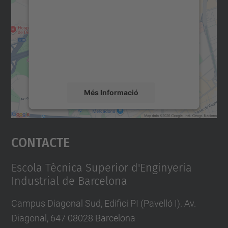
servei Google Maps!
Utilitzem un servei de tercers per incrustar
contingut del mapa que pugui recollir dades
sobre la vostra activitat. Reviseu-ne els
detalls i accepteu el servei per veure el
mapa.
Més Informació
Accepta
Contacte
powered by
Usercentrics Consent
Management Platform
Escola Tècnica Superior d'Enginyeria
Industrial de Barcelona
Campus Diagonal Sud, Edifici PI (Pavelló I). Av.
Diagonal, 647 08028 Barcelona