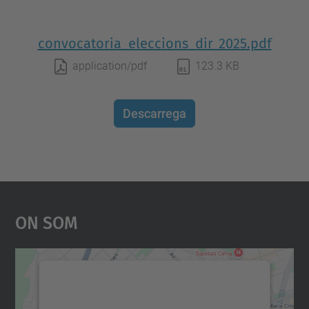
convocatoria_eleccions_dir_2025.pdf
application/pdf
123.3 KB
Descarrega
On Som
Necessitem el vostre
consentiment per carregar el