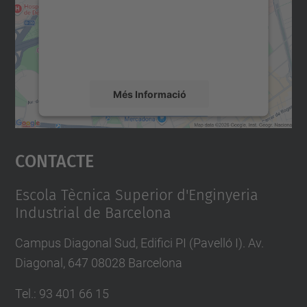
Utilitzem un servei de tercers per incrustar
contingut del mapa que pugui recollir dades
sobre la vostra activitat. Reviseu-ne els
detalls i accepteu el servei per veure el
mapa.
Més Informació
Accepta
Contacte
powered by
Usercentrics Consent
Management Platform
Escola Tècnica Superior d'Enginyeria
Industrial de Barcelona
Campus Diagonal Sud, Edifici PI (Pavelló I). Av.
Diagonal, 647 08028 Barcelona
Tel.
:
93 401 66 15