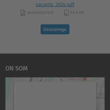
vacants_2024.pdf
application/pdf
64.6 KB
Descarrega
On Som
Necessitem el vostre
consentiment per carregar el
servei Google Maps!