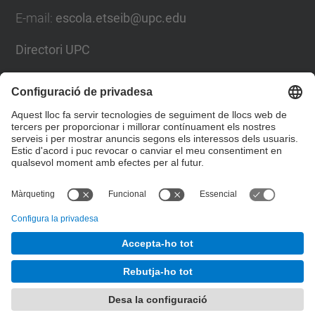
E-mail
:
escola.etseib@upc.edu
Directori UPC
Formulari de contacte
Llista Xarxes Socials
© UPC
Escola Tècnica Superior d'Enginyeria Industrial de
Barcelona
Desenvolupat amb