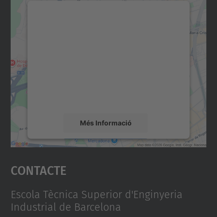
Necessitem el vostre
consentiment per carregar el
servei Google Maps!
Utilitzem un servei de tercers per incrustar
contingut del mapa que pugui recollir dades
sobre la vostra activitat. Reviseu-ne els
detalls i accepteu el servei per veure el
mapa.
Més Informació
Accepta
Contacte
powered by
Usercentrics Consent
Management Platform
Escola Tècnica Superior d'Enginyeria
Industrial de Barcelona