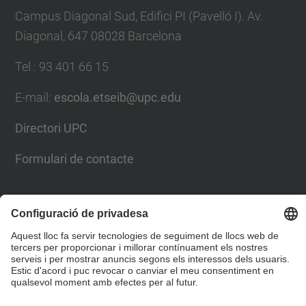
Campus Diagonal Sud, Edifici PI (Pavelló I). Av.
Diagonal, 647 08028 Barcelona
Tel.
:
93 401 66 15
E-mail
:
escola.etseib@upc.edu
Directori UPC
Formulari de contacte
Llista Xarxes Socials
© UPC
Escola Tècnica Superior d'Enginyeria Industrial de