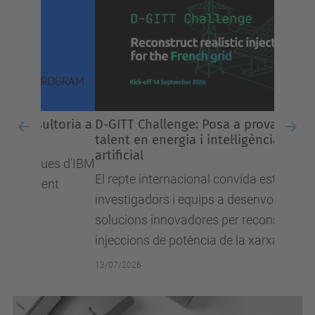
D-GITT Challenge: Posa a prova el teu
Previous
Nex
talent en energia i intel·ligència
artificial
El repte internacional convida estudiants,
investigadors i equips a desenvolupar
solucions innovadores per reconstruir les
injeccions de potència de la xarxa elèctrica
francesa, amb premis de fins a...
13/07/2026