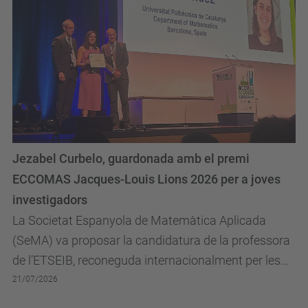
Jezabel Curbelo, guardonada amb el premi
ECCOMAS Jacques-Louis Lions 2026 per a joves
investigadors
La Societat Espanyola de Matemàtica Aplicada
(SeMA) va proposar la candidatura de la professora
de l’ETSEIB, reconeguda internacionalment per les
seves contribucions en el camp de la matemàtica...
21/07/2026