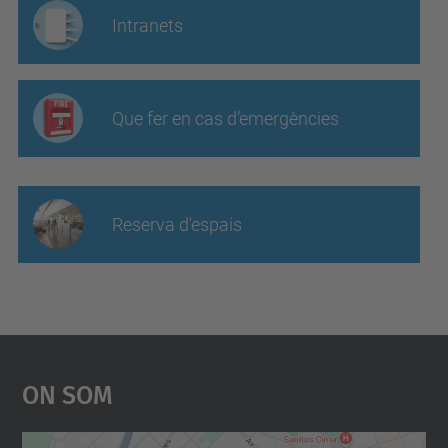
Intranets
Que fer en cas d’emergències
Reserva d'espais
On Som