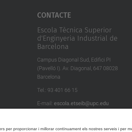
Contacte
Escola Tècnica Superior
d'Enginyeria Industrial de
Barcelona
Campus Diagonal Sud, Edifici PI
(Pavelló I). Av. Diagonal, 647 08028
Barcelona
Tel.
:
93 401 66 15
E-mail
:
escola.etseib@upc.edu
Directori UPC
Formulari de contacte