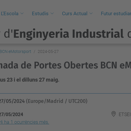
L'Escola
Estudis
Curs Actual
Futur estudia
 d'
Enginyeria Industrial
d
 BCN eMotorsport
2024-05-27
nada de Portes Obertes BCN e
ous 23 i el dilluns 27 maig.
27/05/2024
(Europe/Madrid / UTC200)
27/05/2024
ETSE
Hi ha 1 ocurrències més.