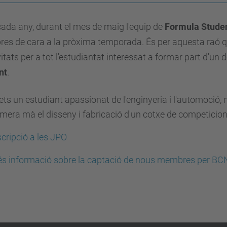
da any, durant el mes de maig l'equip de
Formula Stude
s de cara a la pròxima temporada. És per aquesta raó qu
vitats per a tot l'estudiantat interessat a formar part d'un
nt
.
 ets un estudiant apassionat de l'enginyeria i l'automoció, 
imera mà el disseny i fabricació d'un cotxe de competicion
scripció a les JPO
s informació sobre la captació de nous membres per BC