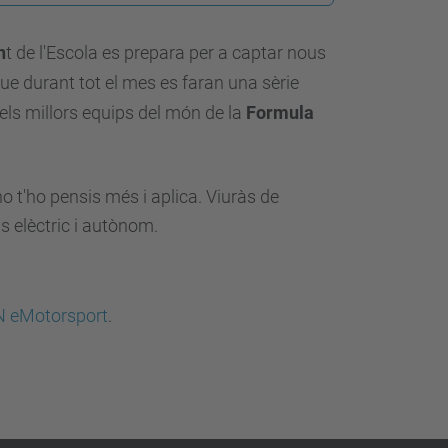
n
t de l'Escola es prepara per a captar nous
e durant tot el mes es faran una sèrie
 dels millors equips del món de la
Formula
no t'ho pensis més i aplica. Viuràs de
s elèctric i autònom.
N eMotorsport
.