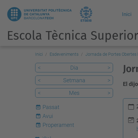
Inici
Escola Tècnica Superior
Inici
Esdeveniments
Jornada de Portes Obertes
Jor
<
Dia
>
<
Setmana
>
El dij
<
Mes
>
h
Passat
t
Avui
7
t
Properament
p