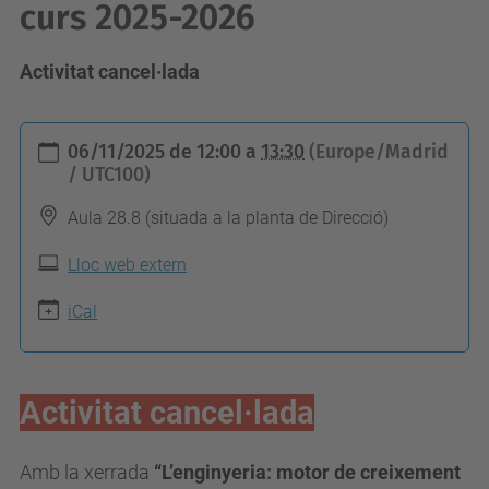
curs 2025-2026
Activitat cancel·lada
h
06/11/2025
de
12:00
a
13:30
(Europe/Madrid
t
/ UTC100)
t
Aula 28.8 (situada a la planta de Direcció)
p
s
Lloc web extern
:
iCal
/
/
e
Activitat cancel·lada
t
s
Amb la xerrada
“L’enginyeria: motor de creixement
e