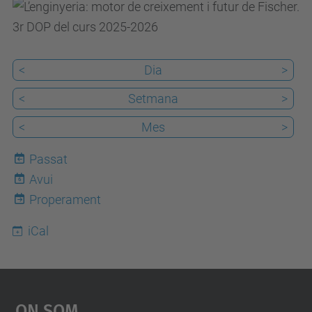
s
d
e
v
<
Dia
>
e
<
Setmana
>
n
<
Mes
>
i
m
Passat
e
Avui
6
n
Properament
t
iCal
s
/
l
e
On Som
n