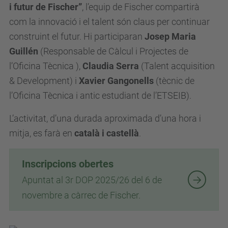
i futur de Fischer”
, l’equip de Fischer compartirà
i
com la innovació i el talent són claus per continuar
b
construint el futur. Hi participaran
Josep Maria
.
Guillén
(Responsable de Càlcul i Projectes de
u
l’Oficina Tècnica ),
Claudia Serra
(Talent acquisition
p
& Development) i
Xavier Gangonells
(tècnic de
c
l’Oficina Tècnica i antic estudiant de l’ETSEIB).
.
e
L’activitat, d’una durada aproximada d’una hora i
d
mitja, es farà en
català i castellà
.
u
/
Inscripcions obertes
c
Apuntat al 3r DOP 2025/26 del 6 de
a
novembre a càrrec de Fischer.
/
e