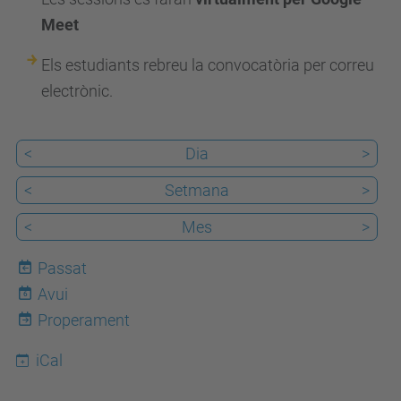
t
Meet
s
e
Els estudiants rebreu la convocatòria per correu
i
electrònic.
b
.
<
Dia
>
u
p
<
Setmana
>
c
<
Mes
>
.
e
Passat
d
Avui
6
u
Properament
/
iCal
c
a