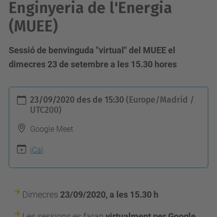
Enginyeria de l'Energia
(MUEE)
Sessió de benvinguda "virtual" del MUEE el
dimecres 23 de setembre a les 15.30 hores
h
23/09/2020
des de
15:30
(Europe/Madrid /
t
UTC200)
t
Google Meet
p
s
iCal
:
/
/
Dimecres
23/09/2020, a les 15.30 h
e
Les sessions es faran
virtualment per Google