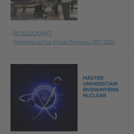
-
REVOLUCIONA'T
-
Presentació Fira Virtual Postgrau UPC 2026