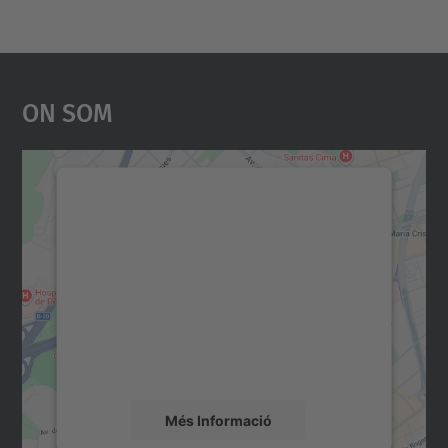
On Som
Necessitem el vostre
consentiment per carregar el
servei Google Maps!
Utilitzem un servei de tercers per incrustar
contingut del mapa que pugui recollir dades
sobre la vostra activitat. Reviseu-ne els
detalls i accepteu el servei per veure el
mapa.
Més Informació