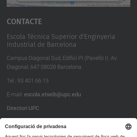
Accepta
Contacte
powered by
Usercentrics Consent
Management Platform
Escola Tècnica Superior d'Enginyeria
Industrial de Barcelona
Campus Diagonal Sud, Edifici PI (Pavelló I). Av.
Diagonal, 647 08028 Barcelona
Tel.
:
93 401 66 15
E-mail
:
escola.etseib@upc.edu
Directori UPC
Formulari de contacte