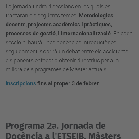
i
La jornada tindrà 4 sessions en les quals es
b
tractaran els següents temes:
Metodologies
.
docents, projectes acadèmics i pràctiques,
u
processos de gestió, i internacionalització
. En cada
p
sessió hi haurà unes ponències introductòries, i
c
seguidament, s’obrirà un debat entre els assistents i
.
els ponents enfocat a obtenir directrius per a la
e
millora dels programes de Màster actuals.
d
Inscripcions
fins al proper 3 de febrer
u
/
c
a
/
Programa 2a. Jornada de
e
Docència a l'ETSEIB. Màsters