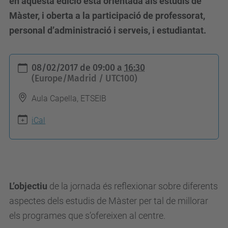
en aquesta edició està orientada als estudis de
Màster, i oberta a la participació de professorat,
personal d’administració i serveis, i estudiantat.
h
08/02/2017
de
09:00
a
16:30
t
(Europe/Madrid / UTC100)
t
Aula Capella, ETSEIB
p
s
iCal
:
/
/
e
L’objectiu
de la jornada és reflexionar sobre diferents
t
aspectes dels estudis de Màster per tal de millorar
s
els programes que s’ofereixen al centre.
e