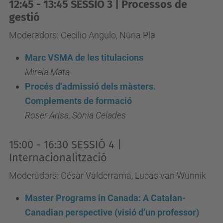
12:45 - 13:45 SESSIÓ 3 | Processos de
i
gestió
b
Moderadors: Cecilio Angulo, Núria Pla
2a
Jornada
Marc VSMA de les titulacions
de
Mireia Mata
Docència
Procés d’admissió dels màsters.
a
Complements de formació
l’ETSEIB
Roser Arisa, Sònia Celades
2017-
02-
15:00 - 16:30 SESSIÓ 4 |
Internacionalització
08T09:00:00+01:00
2017-
Moderadors: César Valderrama, Lucas van Wunnik
02-
Master Programs in Canada: A Catalan-
08T16:30:00+01:00
Canadian perspective (visió d’un professor)
El