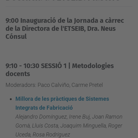
s
d
9:00 Inauguració de la Jornada a càrrec
e
de la Directora de l'ETSEIB, Dra. Neus
v
Cónsul
e
n
i
m
9:10 - 10:30 SESSIÓ 1 | Metodologies
docents
e
n
Moderadors: Paco Calviño, Carme Pretel
t
Millora de les pràctiques de Sistemes
s
Integrats de Fabricació
/
Alejandro Domínguez, Irene Buj, Joan Ramon
2
Gomà, Lluís Costa, Joaquim Minguella, Roger
a
Uceda, Rosa Rodríguez
-