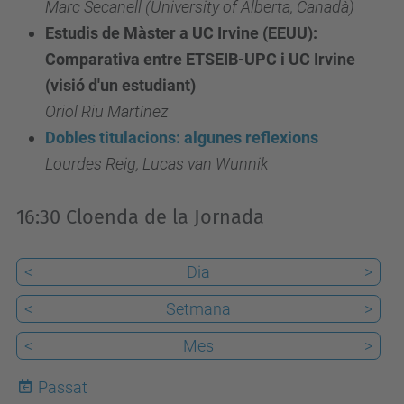
Marc Secanell (University of Alberta, Canadà)
proper
Estudis de Màster a UC Irvine (EEUU):
dimecres
Comparativa entre ETSEIB-UPC i UC Irvine
8
(visió d'un estudiant)
de
Oriol Riu Martínez
febrer
Dobles titulacions: algunes reflexions
tindrà
Lourdes Reig, Lucas van Wunnik
lloc
a
16:30 Cloenda de la Jornada
l’Aula
Capella
<
Dia
>
la
II
<
Setmana
>
Jornada
<
Mes
>
de
Docència
Passat
a