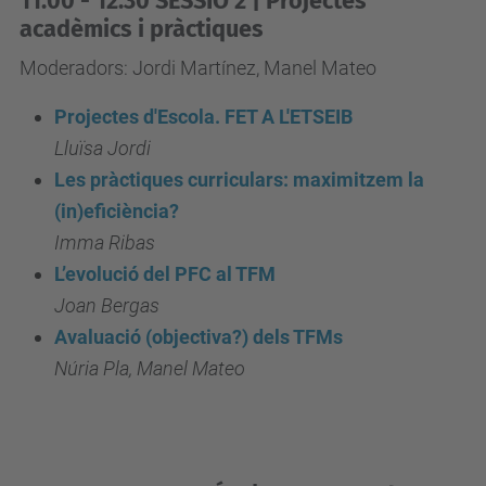
11:00 - 12:30 SESSIÓ 2 | Projectes
n
acadèmics i pràctiques
c
Moderadors: Jordi Martínez, Manel Mateo
i
a
Projectes d'Escola. FET A L'ETSEIB
-
Lluïsa Jordi
a
Les pràctiques curriculars: maximitzem la
-
(in)eficiència?
l
Imma Ribas
2
L’evolució del PFC al TFM
0
Joan Bergas
1
Avaluació (objectiva?) dels TFMs
9
Núria Pla, Manel Mateo
e
t
s
e