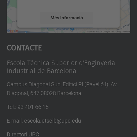
mapa.
participació
de
Més Informació
professorat,
personal
Accepta
d’administració
Contacte
powered by
Usercentrics Consent
i
Management Platform
serveis,
Escola Tècnica Superior d'Enginyeria
i
Industrial de Barcelona
estudiantat.
Campus Diagonal Sud, Edifici PI (Pavelló I). Av.
Diagonal, 647 08028 Barcelona
Tel.
:
93 401 66 15
E-mail
:
escola.etseib@upc.edu
Directori UPC