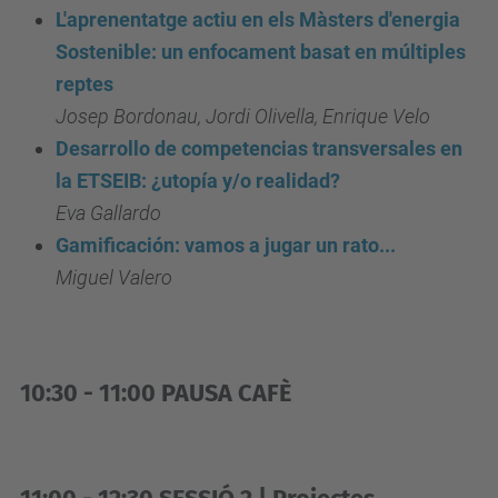
L'aprenentatge actiu en els Màsters d'energia
j
Sostenible: un enfocament basat en múltiples
o
reptes
r
Josep Bordonau, Jordi Olivella, Enrique Velo
n
Desarrollo de competencias transversales en
a
la ETSEIB: ¿utopía y/o realidad?
d
Eva Gallardo
a
Gamificación: vamos a jugar un rato...
-
Miguel Valero
d
e
-
d
10:30 - 11:00 PAUSA CAFÈ
o
c
e