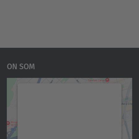
On Som
Necessitem el vostre
consentiment per carregar el
servei Google Maps!
Utilitzem un servei de tercers per incrustar
contingut del mapa que pugui recollir dades
sobre la vostra activitat. Reviseu-ne els
detalls i accepteu el servei per veure el