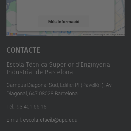
mapa.
Més Informació
Accepta
Contacte
powered by
Usercentrics Consent
Management Platform
Escola Tècnica Superior d'Enginyeria
Industrial de Barcelona
Campus Diagonal Sud, Edifici PI (Pavelló I). Av.
Diagonal, 647 08028 Barcelona
Tel.
:
93 401 66 15
E-mail
:
escola.etseib@upc.edu